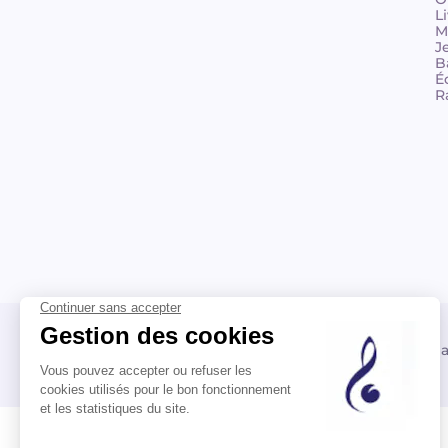
L
M
J
B
É
R
© 2026 Billaudot Paris. Tous droits réservés
FR
EN
Politique de confidentialité
Mentions léga