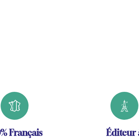
% Français
Éditeur 