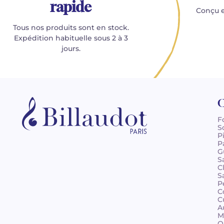
rapide
Conçu e
Tous nos produits sont en stock.
Expédition habituelle sous 2 à 3
jours.
C
F
S
P
P
G
S
C
S
P
C
C
A
M
O