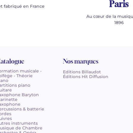
Paris
t fabriqué en France
Au cœur de la musiqu
1896
atalogue
Nos marques
ormation musicale -
Editions Billaudot
olfège - Théorie
Éditions Hit Diffusion
iano
artitions piano
uitare
axophone Baryton
larinette
axophone
ercussions & batterie
ordes
uivres
utres instruments
usique de Chambre
rchestre & Opéra