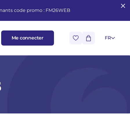
seignants code promo : FM26WEB
Me connecter
FR
s