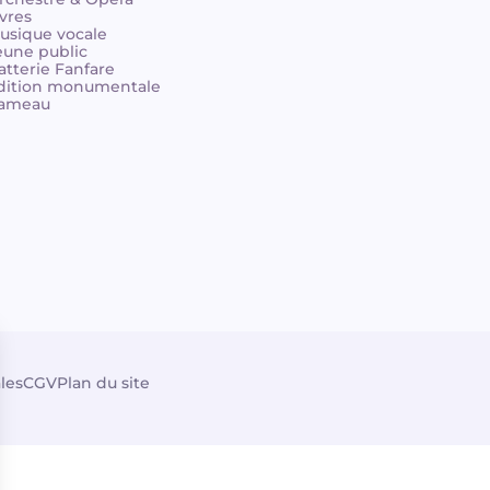
ivres
usique vocale
eune public
atterie Fanfare
dition monumentale
ameau
les
CGV
Plan du site