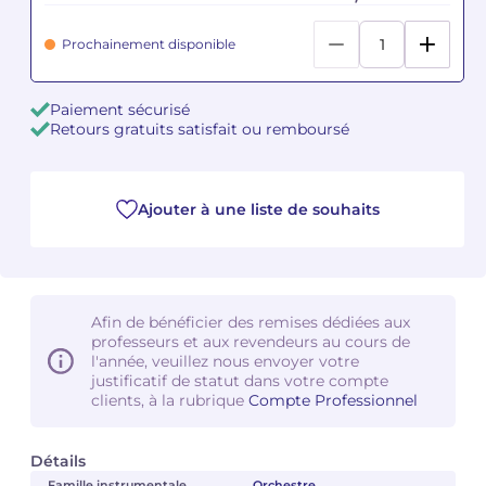
Prochainement disponible
Camille PÉPIN
Camille PÉPIN
Voir tous les articles
Jean-Baptiste ROBIN
Jean-Baptiste ROBIN
Paiement sécurisé
Retours gratuits satisfait ou remboursé
Oscar STRASNOY
Oscar STRASNOY
Germaine TAILLEFERRE
Germaine TAILLEFERRE
Ajouter à une liste de souhaits
Dimitri TCHESNOKOV
Dimitri TCHESNOKOV
Fabien TOUCHARD
Fabien TOUCHARD
Afin de bénéficier des remises dédiées aux
Jean-François VERDIER
Jean-François VERDIER
professeurs et aux revendeurs au cours de
l'année, veuillez nous envoyer votre
justificatif de statut dans votre compte
Fabien WAKSMAN
Fabien WAKSMAN
clients, à la rubrique
Compte Professionnel
Pierre WISSMER
Pierre WISSMER
Détails
Pascal ZAVARO
Pascal ZAVARO
Famille instrumentale
Orchestre