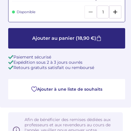
Disponible
Camille PÉPIN
Camille PÉPIN
Voir tous les articles
Jean-Baptiste ROBIN
Jean-Baptiste ROBIN
Ajouter au panier
(18,90 €)
Oscar STRASNOY
Oscar STRASNOY
Germaine TAILLEFERRE
Germaine TAILLEFERRE
Paiement sécurisé
Expédition sous 2 à 3 jours ouvrés
Dimitri TCHESNOKOV
Dimitri TCHESNOKOV
Retours gratuits satisfait ou remboursé
Fabien TOUCHARD
Fabien TOUCHARD
Ajouter à une liste de souhaits
Jean-François VERDIER
Jean-François VERDIER
Fabien WAKSMAN
Fabien WAKSMAN
Pierre WISSMER
Pierre WISSMER
Afin de bénéficier des remises dédiées aux
professeurs et aux revendeurs au cours de
l'année, veuillez nous envoyer votre
Pascal ZAVARO
Pascal ZAVARO