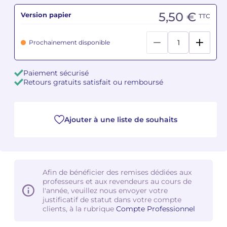
5,50 €
Version papier
TTC
Camille PÉPIN
Camille PÉPIN
Voir tous les articles
Prochainement disponible
Jean-Baptiste ROBIN
Jean-Baptiste ROBIN
Oscar STRASNOY
Oscar STRASNOY
Paiement sécurisé
Retours gratuits satisfait ou remboursé
Germaine TAILLEFERRE
Germaine TAILLEFERRE
Dimitri TCHESNOKOV
Dimitri TCHESNOKOV
Ajouter à une liste de souhaits
Fabien TOUCHARD
Fabien TOUCHARD
Jean-François VERDIER
Jean-François VERDIER
Afin de bénéficier des remises dédiées aux
Fabien WAKSMAN
Fabien WAKSMAN
professeurs et aux revendeurs au cours de
l'année, veuillez nous envoyer votre
justificatif de statut dans votre compte
Pierre WISSMER
Pierre WISSMER
clients, à la rubrique
Compte Professionnel
Pascal ZAVARO
Pascal ZAVARO