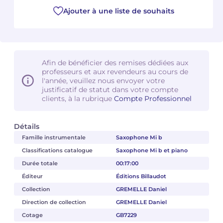
Ajouter à une liste de souhaits
Camille PÉPIN
Camille PÉPIN
Voir tous les articles
Jean-Baptiste ROBIN
Jean-Baptiste ROBIN
Afin de bénéficier des remises dédiées aux
Oscar STRASNOY
Oscar STRASNOY
professeurs et aux revendeurs au cours de
l'année, veuillez nous envoyer votre
Germaine TAILLEFERRE
Germaine TAILLEFERRE
justificatif de statut dans votre compte
clients, à la rubrique
Compte Professionnel
Dimitri TCHESNOKOV
Dimitri TCHESNOKOV
Détails
Fabien TOUCHARD
Fabien TOUCHARD
Famille instrumentale
Saxophone Mi b
Classifications catalogue
Saxophone Mi b et piano
Jean-François VERDIER
Jean-François VERDIER
Durée totale
00:17:00
Éditeur
Éditions Billaudot
Fabien WAKSMAN
Fabien WAKSMAN
Collection
GREMELLE Daniel
Pierre WISSMER
Pierre WISSMER
Direction de collection
GREMELLE Daniel
Cotage
GB7229
Pascal ZAVARO
Pascal ZAVARO