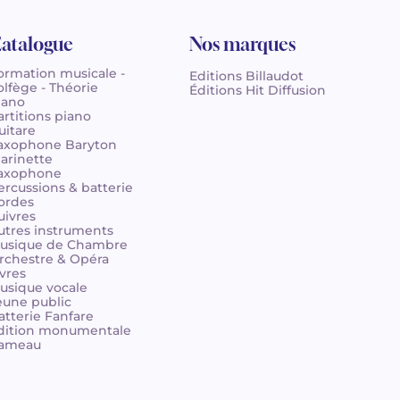
atalogue
Nos marques
ormation musicale -
Editions Billaudot
olfège - Théorie
Éditions Hit Diffusion
iano
artitions piano
uitare
axophone Baryton
larinette
axophone
ercussions & batterie
ordes
uivres
utres instruments
usique de Chambre
rchestre & Opéra
ivres
usique vocale
eune public
atterie Fanfare
dition monumentale
ameau