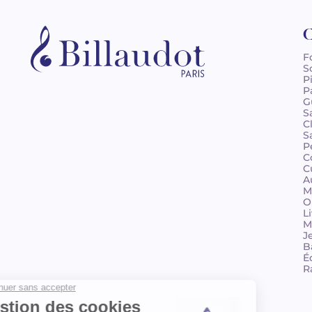
C
F
S
P
P
G
S
C
S
P
C
C
A
M
O
L
M
J
B
É
R