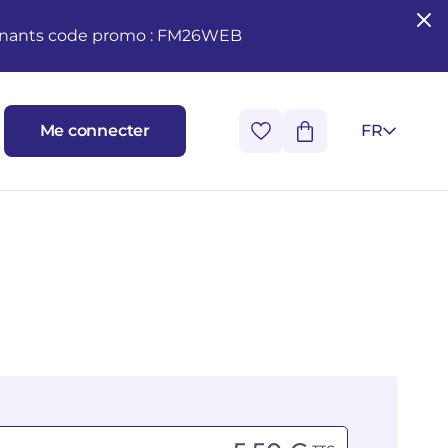
seignants code promo : FM26WEB
Me connecter
FR