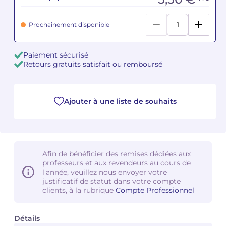
Camille PÉPIN
Camille PÉPIN
Voir tous les articles
Prochainement disponible
Jean-Baptiste ROBIN
Jean-Baptiste ROBIN
Paiement sécurisé
Retours gratuits satisfait ou remboursé
Oscar STRASNOY
Oscar STRASNOY
Germaine TAILLEFERRE
Germaine TAILLEFERRE
Ajouter à une liste de souhaits
Dimitri TCHESNOKOV
Dimitri TCHESNOKOV
Fabien TOUCHARD
Fabien TOUCHARD
Afin de bénéficier des remises dédiées aux
Jean-François VERDIER
Jean-François VERDIER
professeurs et aux revendeurs au cours de
l'année, veuillez nous envoyer votre
Fabien WAKSMAN
Fabien WAKSMAN
justificatif de statut dans votre compte
clients, à la rubrique
Compte Professionnel
Pierre WISSMER
Pierre WISSMER
Détails
Pascal ZAVARO
Pascal ZAVARO