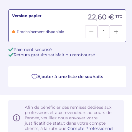
Camille PÉPIN
Camille PÉPIN
Voir tous les articles
22,60 €
Version papier
TTC
Jean-Baptiste ROBIN
Jean-Baptiste ROBIN
Prochainement disponible
Oscar STRASNOY
Oscar STRASNOY
Paiement sécurisé
Germaine TAILLEFERRE
Germaine TAILLEFERRE
Retours gratuits satisfait ou remboursé
Dimitri TCHESNOKOV
Dimitri TCHESNOKOV
Ajouter à une liste de souhaits
Fabien TOUCHARD
Fabien TOUCHARD
Jean-François VERDIER
Jean-François VERDIER
Fabien WAKSMAN
Fabien WAKSMAN
Afin de bénéficier des remises dédiées aux
professeurs et aux revendeurs au cours de
l'année, veuillez nous envoyer votre
Pierre WISSMER
Pierre WISSMER
justificatif de statut dans votre compte
clients, à la rubrique
Compte Professionnel
Pascal ZAVARO
Pascal ZAVARO