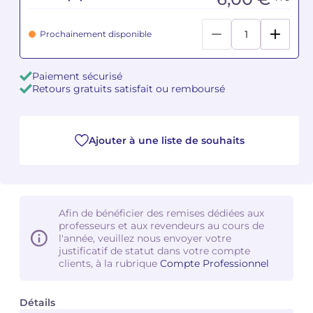
Camille PÉPIN
Camille PÉPIN
Voir tous les articles
Prochainement disponible
Jean-Baptiste ROBIN
Jean-Baptiste ROBIN
Paiement sécurisé
Retours gratuits satisfait ou remboursé
Oscar STRASNOY
Oscar STRASNOY
Germaine TAILLEFERRE
Germaine TAILLEFERRE
Ajouter à une liste de souhaits
Dimitri TCHESNOKOV
Dimitri TCHESNOKOV
Fabien TOUCHARD
Fabien TOUCHARD
Afin de bénéficier des remises dédiées aux
Jean-François VERDIER
Jean-François VERDIER
professeurs et aux revendeurs au cours de
l'année, veuillez nous envoyer votre
Fabien WAKSMAN
Fabien WAKSMAN
justificatif de statut dans votre compte
clients, à la rubrique
Compte Professionnel
Pierre WISSMER
Pierre WISSMER
Détails
Pascal ZAVARO
Pascal ZAVARO