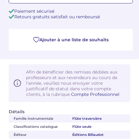
Paiement sécurisé
Camille PÉPIN
Camille PÉPIN
Voir tous les articles
Retours gratuits satisfait ou remboursé
Jean-Baptiste ROBIN
Jean-Baptiste ROBIN
Ajouter à une liste de souhaits
Oscar STRASNOY
Oscar STRASNOY
Germaine TAILLEFERRE
Germaine TAILLEFERRE
Dimitri TCHESNOKOV
Dimitri TCHESNOKOV
Afin de bénéficier des remises dédiées aux
professeurs et aux revendeurs au cours de
Fabien TOUCHARD
Fabien TOUCHARD
l'année, veuillez nous envoyer votre
justificatif de statut dans votre compte
clients, à la rubrique
Compte Professionnel
Jean-François VERDIER
Jean-François VERDIER
Fabien WAKSMAN
Fabien WAKSMAN
Détails
Famille instrumentale
Flûte traversière
Pierre WISSMER
Pierre WISSMER
Classifications catalogue
Flûte seule
Éditeur
Éditions Billaudot
Pascal ZAVARO
Pascal ZAVARO