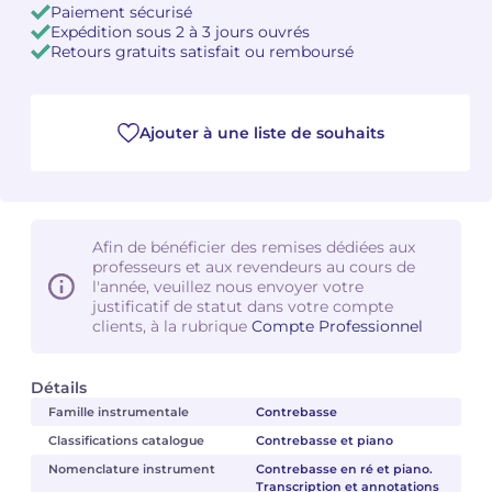
Paiement sécurisé
Expédition sous 2 à 3 jours ouvrés
Camille PÉPIN
Camille PÉPIN
Retours gratuits satisfait ou remboursé
Voir tous les articles
Jean-Baptiste ROBIN
Jean-Baptiste ROBIN
Ajouter à une liste de souhaits
Oscar STRASNOY
Oscar STRASNOY
Germaine TAILLEFERRE
Germaine TAILLEFERRE
Dimitri TCHESNOKOV
Dimitri TCHESNOKOV
Afin de bénéficier des remises dédiées aux
professeurs et aux revendeurs au cours de
l'année, veuillez nous envoyer votre
Fabien TOUCHARD
Fabien TOUCHARD
justificatif de statut dans votre compte
clients, à la rubrique
Compte Professionnel
Jean-François VERDIER
Jean-François VERDIER
Détails
Fabien WAKSMAN
Fabien WAKSMAN
Famille instrumentale
Contrebasse
Pierre WISSMER
Pierre WISSMER
Classifications catalogue
Contrebasse et piano
Nomenclature instrument
Contrebasse en ré et piano.
Transcription et annotations
Pascal ZAVARO
Pascal ZAVARO