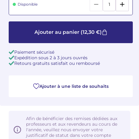
Disponible
Camille PÉPIN
Camille PÉPIN
Voir tous les articles
Jean-Baptiste ROBIN
Jean-Baptiste ROBIN
Ajouter au panier
(12,30 €)
Oscar STRASNOY
Oscar STRASNOY
Paiement sécurisé
Germaine TAILLEFERRE
Germaine TAILLEFERRE
Expédition sous 2 à 3 jours ouvrés
Retours gratuits satisfait ou remboursé
Dimitri TCHESNOKOV
Dimitri TCHESNOKOV
Fabien TOUCHARD
Fabien TOUCHARD
Ajouter à une liste de souhaits
Jean-François VERDIER
Jean-François VERDIER
Fabien WAKSMAN
Fabien WAKSMAN
Afin de bénéficier des remises dédiées aux
professeurs et aux revendeurs au cours de
Pierre WISSMER
Pierre WISSMER
l'année, veuillez nous envoyer votre
justificatif de statut dans votre compte
Pascal ZAVARO
Pascal ZAVARO