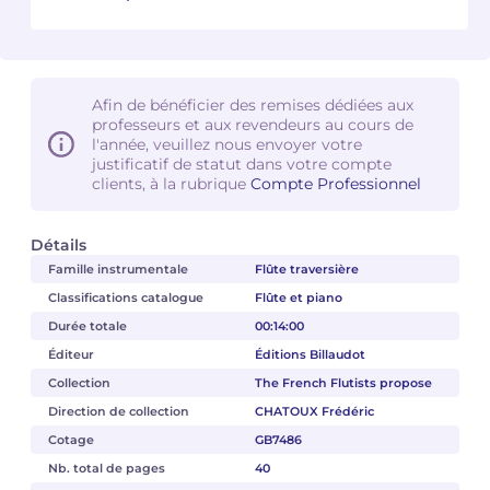
Camille PÉPIN
Camille PÉPIN
Voir tous les articles
Jean-Baptiste ROBIN
Jean-Baptiste ROBIN
Afin de bénéficier des remises dédiées aux
professeurs et aux revendeurs au cours de
l'année, veuillez nous envoyer votre
Oscar STRASNOY
Oscar STRASNOY
justificatif de statut dans votre compte
clients, à la rubrique
Compte Professionnel
Germaine TAILLEFERRE
Germaine TAILLEFERRE
Dimitri TCHESNOKOV
Dimitri TCHESNOKOV
Détails
Famille instrumentale
Flûte traversière
Fabien TOUCHARD
Fabien TOUCHARD
Classifications catalogue
Flûte et piano
Durée totale
00:14:00
Jean-François VERDIER
Jean-François VERDIER
Éditeur
Éditions Billaudot
Collection
The French Flutists propose
Fabien WAKSMAN
Fabien WAKSMAN
Direction de collection
CHATOUX Frédéric
Pierre WISSMER
Pierre WISSMER
Cotage
GB7486
Nb. total de pages
40
Pascal ZAVARO
Pascal ZAVARO