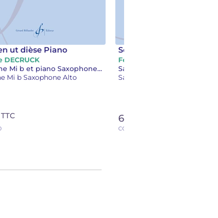
en ut dièse Piano
Sonate en ut dièse Saxo
e DECRUCK
Fernande DECRUCK
Saxophone Mi b et piano Saxophone et piano ou orgue Alto et piano
e Mi b Saxophone Alto
Saxophone Mi b Saxophone A
TTC
TTC
€
6,00 €
0
CC2888-D01