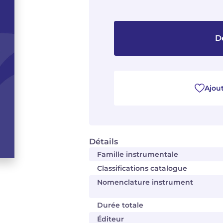
D
Ajout
Détails
Famille instrumentale
Classifications catalogue
Nomenclature instrument
Durée totale
Éditeur