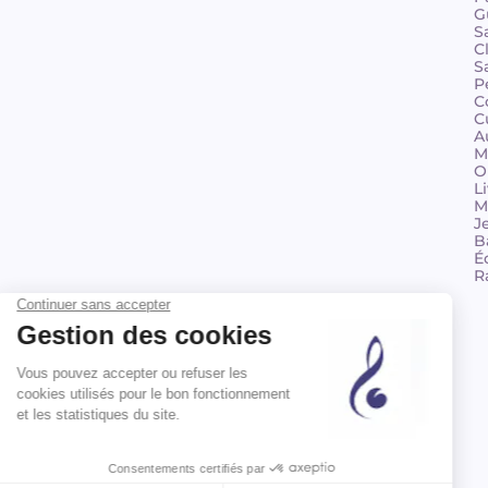
G
S
C
S
P
C
C
A
M
O
L
M
J
B
É
R