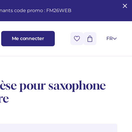
seignants code promo : FM26WEB
Me connecter
FR
ièse pour saxophone
re