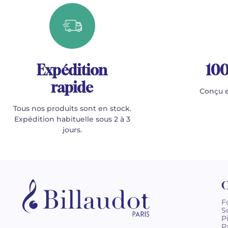
Expédition
100
rapide
Conçu e
Tous nos produits sont en stock.
Expédition habituelle sous 2 à 3
jours.
C
F
S
P
P