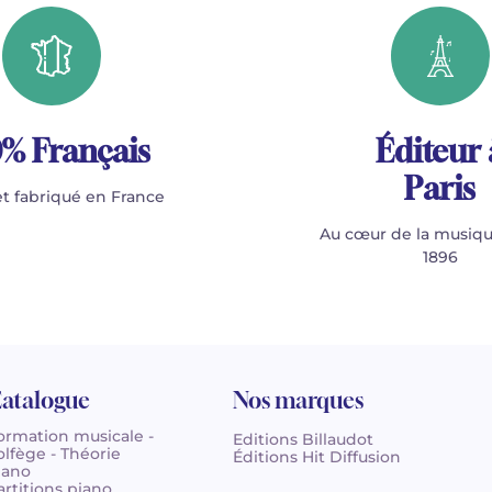
% Français
Éditeur 
Paris
t fabriqué en France
Au cœur de la musiqu
1896
atalogue
Nos marques
ormation musicale -
Editions Billaudot
olfège - Théorie
Éditions Hit Diffusion
iano
artitions piano