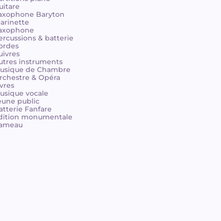
uitare
axophone Baryton
larinette
axophone
ercussions & batterie
ordes
uivres
utres instruments
usique de Chambre
rchestre & Opéra
ivres
usique vocale
eune public
atterie Fanfare
dition monumentale
ameau