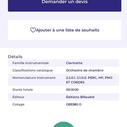
Demander un devis
Camille PÉPIN
Camille PÉPIN
Voir tous les articles
Jean-Baptiste ROBIN
Jean-Baptiste ROBIN
Ajouter à une liste de souhaits
Oscar STRASNOY
Oscar STRASNOY
Germaine TAILLEFERRE
Germaine TAILLEFERRE
Détails
Dimitri TCHESNOKOV
Dimitri TCHESNOKOV
Famille instrumentale
Clarinette
Classifications catalogue
Orchestre de chambre
Fabien TOUCHARD
Fabien TOUCHARD
Nomenclature instrument
2.2.0.1. 2.1.0.0. PERC, HP, PNO
ET CORDES
Jean-François VERDIER
Jean-François VERDIER
Durée totale
00:15:00
Éditeur
Éditions Billaudot
Fabien WAKSMAN
Fabien WAKSMAN
Cotage
GB5380 O
Pierre WISSMER
Pierre WISSMER
Pascal ZAVARO
Pascal ZAVARO