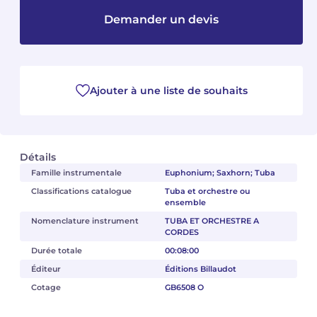
Demander un devis
Camille PÉPIN
Camille PÉPIN
Voir tous les articles
Jean-Baptiste ROBIN
Jean-Baptiste ROBIN
Ajouter à une liste de souhaits
Oscar STRASNOY
Oscar STRASNOY
Germaine TAILLEFERRE
Germaine TAILLEFERRE
Détails
Dimitri TCHESNOKOV
Dimitri TCHESNOKOV
Famille instrumentale
Euphonium; Saxhorn; Tuba
Fabien TOUCHARD
Fabien TOUCHARD
Classifications catalogue
Tuba et orchestre ou
ensemble
Jean-François VERDIER
Jean-François VERDIER
Nomenclature instrument
TUBA ET ORCHESTRE A
CORDES
Durée totale
00:08:00
Fabien WAKSMAN
Fabien WAKSMAN
Éditeur
Éditions Billaudot
Pierre WISSMER
Pierre WISSMER
Cotage
GB6508 O
Pascal ZAVARO
Pascal ZAVARO