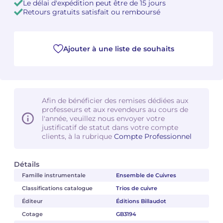
Le délai d'expédition peut être de 15 jours
Retours gratuits satisfait ou remboursé
Camille PÉPIN
Camille PÉPIN
Voir tous les articles
Jean-Baptiste ROBIN
Jean-Baptiste ROBIN
Ajouter à une liste de souhaits
Oscar STRASNOY
Oscar STRASNOY
Germaine TAILLEFERRE
Germaine TAILLEFERRE
Afin de bénéficier des remises dédiées aux
professeurs et aux revendeurs au cours de
Dimitri TCHESNOKOV
Dimitri TCHESNOKOV
l'année, veuillez nous envoyer votre
justificatif de statut dans votre compte
Fabien TOUCHARD
Fabien TOUCHARD
clients, à la rubrique
Compte Professionnel
Jean-François VERDIER
Jean-François VERDIER
Détails
Famille instrumentale
Ensemble de Cuivres
Fabien WAKSMAN
Fabien WAKSMAN
Classifications catalogue
Trios de cuivre
Pierre WISSMER
Pierre WISSMER
Éditeur
Éditions Billaudot
Cotage
GB3194
Pascal ZAVARO
Pascal ZAVARO