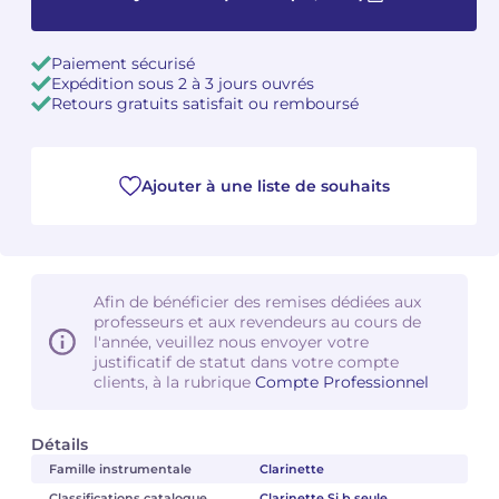
Camille PÉPIN
Camille PÉPIN
Voir tous les articles
Paiement sécurisé
Expédition sous 2 à 3 jours ouvrés
Jean-Baptiste ROBIN
Jean-Baptiste ROBIN
Retours gratuits satisfait ou remboursé
Oscar STRASNOY
Oscar STRASNOY
Ajouter à une liste de souhaits
Germaine TAILLEFERRE
Germaine TAILLEFERRE
Dimitri TCHESNOKOV
Dimitri TCHESNOKOV
Fabien TOUCHARD
Fabien TOUCHARD
Afin de bénéficier des remises dédiées aux
professeurs et aux revendeurs au cours de
l'année, veuillez nous envoyer votre
Jean-François VERDIER
Jean-François VERDIER
justificatif de statut dans votre compte
clients, à la rubrique
Compte Professionnel
Fabien WAKSMAN
Fabien WAKSMAN
Détails
Pierre WISSMER
Pierre WISSMER
Famille instrumentale
Clarinette
Pascal ZAVARO
Pascal ZAVARO
Classifications catalogue
Clarinette Si b seule