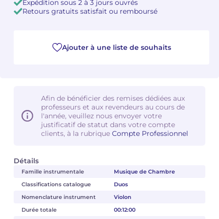
Expédition sous 2 à 3 jours ouvrés
Retours gratuits satisfait ou remboursé
Camille PÉPIN
Camille PÉPIN
Voir tous les articles
Jean-Baptiste ROBIN
Jean-Baptiste ROBIN
Ajouter à une liste de souhaits
Oscar STRASNOY
Oscar STRASNOY
Germaine TAILLEFERRE
Germaine TAILLEFERRE
Afin de bénéficier des remises dédiées aux
professeurs et aux revendeurs au cours de
Dimitri TCHESNOKOV
Dimitri TCHESNOKOV
l'année, veuillez nous envoyer votre
justificatif de statut dans votre compte
Fabien TOUCHARD
Fabien TOUCHARD
clients, à la rubrique
Compte Professionnel
Jean-François VERDIER
Jean-François VERDIER
Détails
Famille instrumentale
Musique de Chambre
Fabien WAKSMAN
Fabien WAKSMAN
Classifications catalogue
Duos
Pierre WISSMER
Pierre WISSMER
Nomenclature instrument
Violon
Durée totale
00:12:00
Pascal ZAVARO
Pascal ZAVARO