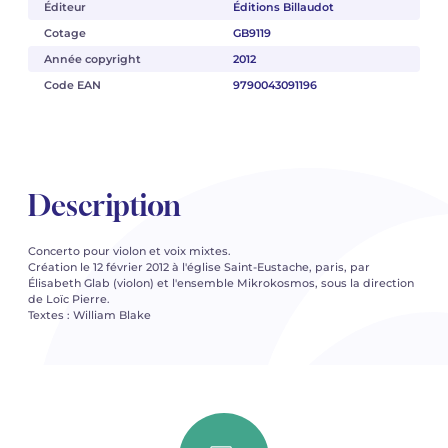
Éditeur
Éditions Billaudot
Cotage
GB9119
Année copyright
2012
Code EAN
9790043091196
Description
Concerto pour violon et voix mixtes.
Création le 12 février 2012 à l'église Saint-Eustache, paris, par
Élisabeth Glab (violon) et l'ensemble Mikrokosmos, sous la direction
de Loïc Pierre.
Textes : William Blake