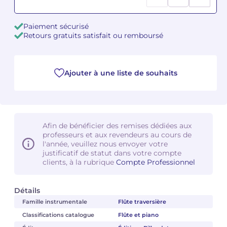
Camille PÉPIN
Camille PÉPIN
Voir tous les articles
Paiement sécurisé
Retours gratuits satisfait ou remboursé
Jean-Baptiste ROBIN
Jean-Baptiste ROBIN
Oscar STRASNOY
Oscar STRASNOY
Ajouter à une liste de souhaits
Germaine TAILLEFERRE
Germaine TAILLEFERRE
Dimitri TCHESNOKOV
Dimitri TCHESNOKOV
Afin de bénéficier des remises dédiées aux
professeurs et aux revendeurs au cours de
Fabien TOUCHARD
Fabien TOUCHARD
l'année, veuillez nous envoyer votre
justificatif de statut dans votre compte
Jean-François VERDIER
Jean-François VERDIER
clients, à la rubrique
Compte Professionnel
Fabien WAKSMAN
Fabien WAKSMAN
Détails
Famille instrumentale
Flûte traversière
Pierre WISSMER
Pierre WISSMER
Classifications catalogue
Flûte et piano
Pascal ZAVARO
Pascal ZAVARO