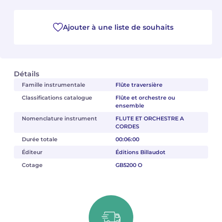
Camille PÉPIN
Camille PÉPIN
Voir tous les articles
Ajouter à une liste de souhaits
Jean-Baptiste ROBIN
Jean-Baptiste ROBIN
Oscar STRASNOY
Oscar STRASNOY
Détails
Famille instrumentale
Flûte traversière
Germaine TAILLEFERRE
Germaine TAILLEFERRE
Classifications catalogue
Flûte et orchestre ou
ensemble
Dimitri TCHESNOKOV
Dimitri TCHESNOKOV
Nomenclature instrument
FLUTE ET ORCHESTRE A
CORDES
Fabien TOUCHARD
Fabien TOUCHARD
Durée totale
00:06:00
Éditeur
Éditions Billaudot
Jean-François VERDIER
Jean-François VERDIER
Cotage
GB5200 O
Fabien WAKSMAN
Fabien WAKSMAN
Pierre WISSMER
Pierre WISSMER
Pascal ZAVARO
Pascal ZAVARO