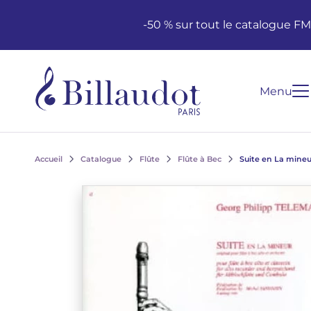
Aller au contenu
Aller à la navigation principale
-50 % sur tout le catalogue F
Menu
Accueil
Catalogue
Flûte
Flûte à Bec
Suite en La mineu