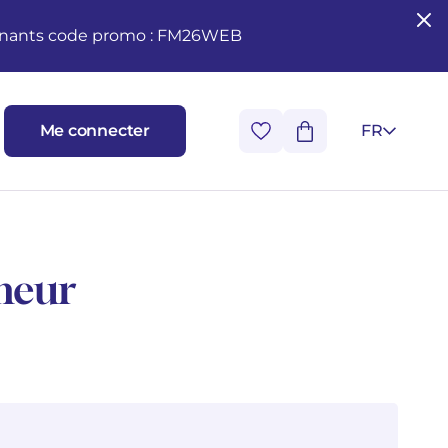
seignants code promo : FM26WEB
Me connecter
FR
neur