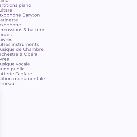
iano
artitions piano
uitare
axophone Baryton
larinette
axophone
ercussions & batterie
ordes
uivres
utres instruments
usique de Chambre
rchestre & Opéra
ivres
usique vocale
eune public
atterie Fanfare
dition monumentale
ameau