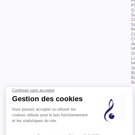
P
P
G
S
C
S
P
C
C
A
M
O
L
M
J
B
É
R