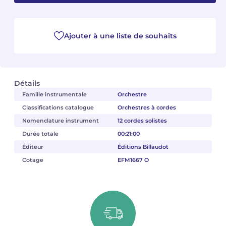
Camille PÉPIN
Camille PÉPIN
Voir tous les articles
Ajouter à une liste de souhaits
Jean-Baptiste ROBIN
Jean-Baptiste ROBIN
Oscar STRASNOY
Oscar STRASNOY
Détails
Germaine TAILLEFERRE
Germaine TAILLEFERRE
Famille instrumentale
Orchestre
Classifications catalogue
Orchestres à cordes
Dimitri TCHESNOKOV
Dimitri TCHESNOKOV
Nomenclature instrument
12 cordes solistes
Durée totale
00:21:00
Fabien TOUCHARD
Fabien TOUCHARD
Éditeur
Éditions Billaudot
Jean-François VERDIER
Jean-François VERDIER
Cotage
EFM1667 O
Fabien WAKSMAN
Fabien WAKSMAN
Pierre WISSMER
Pierre WISSMER
Pascal ZAVARO
Pascal ZAVARO