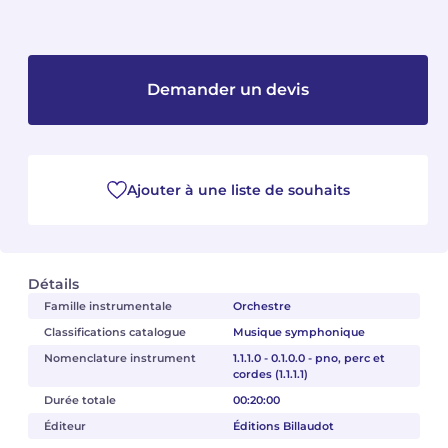
Camille PÉPIN
Camille PÉPIN
Voir tous les articles
Jean-Baptiste ROBIN
Jean-Baptiste ROBIN
Demander un devis
Oscar STRASNOY
Oscar STRASNOY
Germaine TAILLEFERRE
Germaine TAILLEFERRE
Ajouter à une liste de souhaits
Dimitri TCHESNOKOV
Dimitri TCHESNOKOV
Fabien TOUCHARD
Fabien TOUCHARD
Détails
Famille instrumentale
Orchestre
Jean-François VERDIER
Jean-François VERDIER
Classifications catalogue
Musique symphonique
Fabien WAKSMAN
Fabien WAKSMAN
Nomenclature instrument
1.1.1.0 - 0.1.0.0 - pno, perc et
cordes (1.1.1.1)
Durée totale
00:20:00
Pierre WISSMER
Pierre WISSMER
Éditeur
Éditions Billaudot
Pascal ZAVARO
Pascal ZAVARO