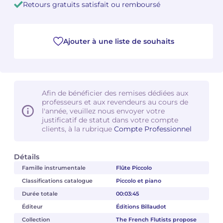
Retours gratuits satisfait ou remboursé
Camille PÉPIN
Camille PÉPIN
Voir tous les articles
Ajouter à une liste de souhaits
Jean-Baptiste ROBIN
Jean-Baptiste ROBIN
Oscar STRASNOY
Oscar STRASNOY
Germaine TAILLEFERRE
Germaine TAILLEFERRE
Afin de bénéficier des remises dédiées aux
professeurs et aux revendeurs au cours de
Dimitri TCHESNOKOV
Dimitri TCHESNOKOV
l'année, veuillez nous envoyer votre
justificatif de statut dans votre compte
clients, à la rubrique
Compte Professionnel
Fabien TOUCHARD
Fabien TOUCHARD
Jean-François VERDIER
Jean-François VERDIER
Détails
Famille instrumentale
Flûte Piccolo
Fabien WAKSMAN
Fabien WAKSMAN
Classifications catalogue
Piccolo et piano
Durée totale
00:03:45
Pierre WISSMER
Pierre WISSMER
Éditeur
Éditions Billaudot
Collection
The French Flutists propose
Pascal ZAVARO
Pascal ZAVARO