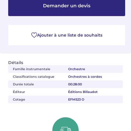
Demander un devis
Camille PÉPIN
Camille PÉPIN
Voir tous les articles
Jean-Baptiste ROBIN
Jean-Baptiste ROBIN
Ajouter à une liste de souhaits
Oscar STRASNOY
Oscar STRASNOY
Germaine TAILLEFERRE
Germaine TAILLEFERRE
Détails
Dimitri TCHESNOKOV
Dimitri TCHESNOKOV
Famille instrumentale
Orchestre
Classifications catalogue
Orchestres à cordes
Fabien TOUCHARD
Fabien TOUCHARD
Durée totale
00:28:00
Jean-François VERDIER
Jean-François VERDIER
Éditeur
Éditions Billaudot
Cotage
EFM523 O
Fabien WAKSMAN
Fabien WAKSMAN
Pierre WISSMER
Pierre WISSMER
Pascal ZAVARO
Pascal ZAVARO