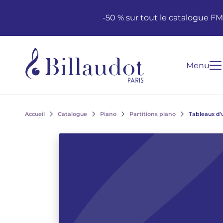
Aller au contenu
Aller à la navigation principale
-50 % sur tout le catalogue F
Menu
Accueil
Catalogue
Piano
Partitions piano
Tableaux d'