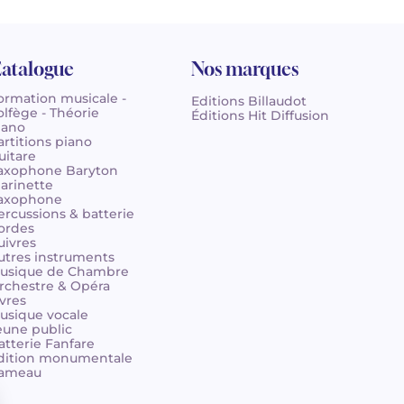
atalogue
Nos marques
ormation musicale -
Editions Billaudot
olfège - Théorie
Éditions Hit Diffusion
iano
artitions piano
uitare
axophone Baryton
larinette
axophone
ercussions & batterie
ordes
uivres
utres instruments
usique de Chambre
rchestre & Opéra
ivres
usique vocale
eune public
atterie Fanfare
dition monumentale
ameau