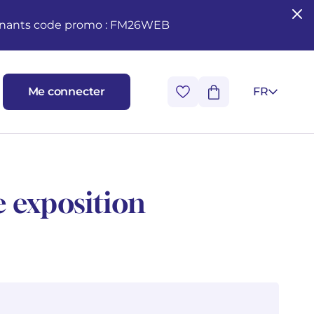
seignants code promo : FM26WEB
Me connecter
FR
 exposition