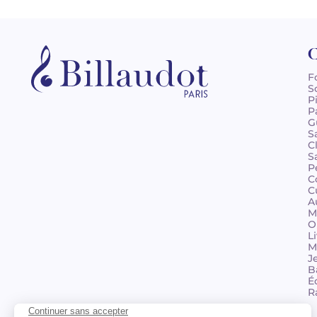
C
F
S
P
P
G
S
C
S
P
C
C
A
M
O
L
M
J
B
É
R