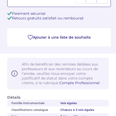
Camille PÉPIN
Camille PÉPIN
Voir tous les articles
Paiement sécurisé
Retours gratuits satisfait ou remboursé
Jean-Baptiste ROBIN
Jean-Baptiste ROBIN
Oscar STRASNOY
Oscar STRASNOY
Ajouter à une liste de souhaits
Germaine TAILLEFERRE
Germaine TAILLEFERRE
Dimitri TCHESNOKOV
Dimitri TCHESNOKOV
Afin de bénéficier des remises dédiées aux
professeurs et aux revendeurs au cours de
Fabien TOUCHARD
Fabien TOUCHARD
l'année, veuillez nous envoyer votre
justificatif de statut dans votre compte
Jean-François VERDIER
Jean-François VERDIER
clients, à la rubrique
Compte Professionnel
Fabien WAKSMAN
Fabien WAKSMAN
Détails
Famille instrumentale
Voix égales
Pierre WISSMER
Pierre WISSMER
Classifications catalogue
Chœurs à 3 voix égales
Pascal ZAVARO
Pascal ZAVARO