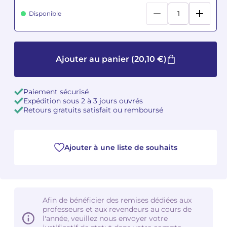
Disponible
Camille PÉPIN
Camille PÉPIN
Voir tous les articles
Jean-Baptiste ROBIN
Jean-Baptiste ROBIN
Ajouter au panier
(20,10 €)
Oscar STRASNOY
Oscar STRASNOY
Germaine TAILLEFERRE
Germaine TAILLEFERRE
Paiement sécurisé
Expédition sous 2 à 3 jours ouvrés
Retours gratuits satisfait ou remboursé
Dimitri TCHESNOKOV
Dimitri TCHESNOKOV
Fabien TOUCHARD
Fabien TOUCHARD
Ajouter à une liste de souhaits
Jean-François VERDIER
Jean-François VERDIER
Fabien WAKSMAN
Fabien WAKSMAN
Afin de bénéficier des remises dédiées aux
Pierre WISSMER
Pierre WISSMER
professeurs et aux revendeurs au cours de
l'année, veuillez nous envoyer votre
Pascal ZAVARO
Pascal ZAVARO