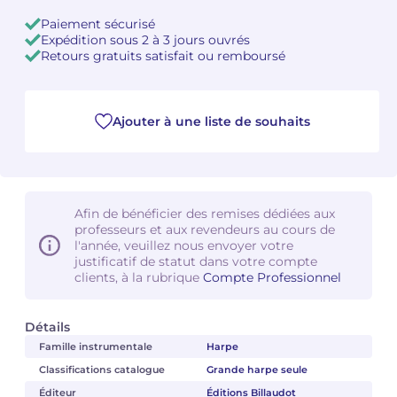
Paiement sécurisé
Camille PÉPIN
Camille PÉPIN
Expédition sous 2 à 3 jours ouvrés
Voir tous les articles
Retours gratuits satisfait ou remboursé
Jean-Baptiste ROBIN
Jean-Baptiste ROBIN
Oscar STRASNOY
Oscar STRASNOY
Ajouter à une liste de souhaits
Germaine TAILLEFERRE
Germaine TAILLEFERRE
Dimitri TCHESNOKOV
Dimitri TCHESNOKOV
Afin de bénéficier des remises dédiées aux
professeurs et aux revendeurs au cours de
Fabien TOUCHARD
Fabien TOUCHARD
l'année, veuillez nous envoyer votre
justificatif de statut dans votre compte
Jean-François VERDIER
Jean-François VERDIER
clients, à la rubrique
Compte Professionnel
Fabien WAKSMAN
Fabien WAKSMAN
Détails
Famille instrumentale
Harpe
Pierre WISSMER
Pierre WISSMER
Classifications catalogue
Grande harpe seule
Éditeur
Éditions Billaudot
Pascal ZAVARO
Pascal ZAVARO