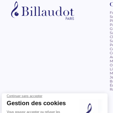
C
F
S
P
P
G
S
C
S
P
C
C
A
M
O
L
M
J
B
É
R