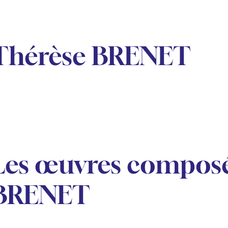
Thérèse BRENET
Les œuvres composé
BRENET