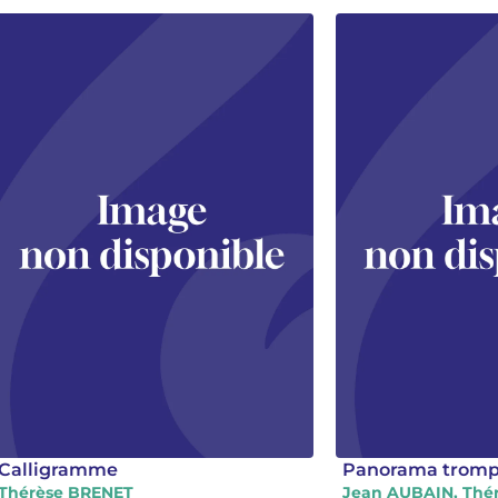
Calligramme
Panorama trompe
Thérèse BRENET