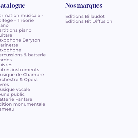
atalogue
Nos marques
ormation musicale -
Editions Billaudot
olfège - Théorie
Éditions Hit Diffusion
iano
artitions piano
uitare
axophone Baryton
larinette
axophone
ercussions & batterie
ordes
uivres
utres instruments
usique de Chambre
rchestre & Opéra
ivres
usique vocale
eune public
atterie Fanfare
dition monumentale
ameau