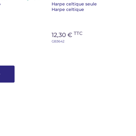
o
Harpe celtique seule
Harpe celtique
TTC
12,30 €
GB3642