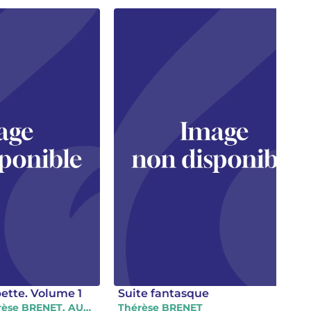
tte. Volume 1
Suite fantasque
Jean AUBAIN, Thérèse BRENET, AUTEURS DIVERS, Griffith ROSE, Michel VERGNAULT
Thérèse BRENET