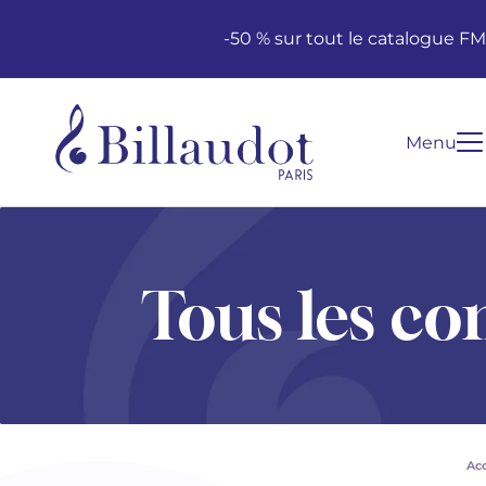
Aller au contenu
Aller à la navigation principale
-50 % sur tout le catalogue F
Menu
Tous les co
Acc