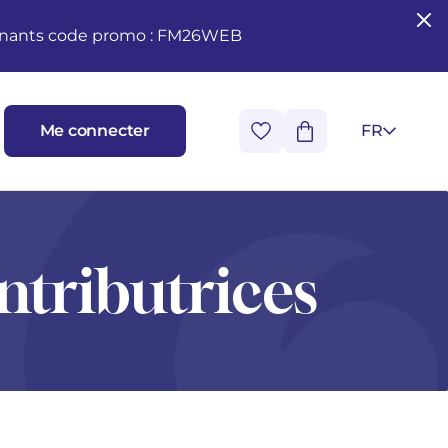
seignants code promo : FM26WEB
Me connecter
FR
ntributrices