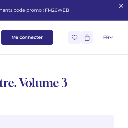
seignants code promo : FM26WEB
Me connecter
FR
stre. Volume 3