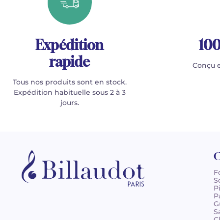
Expédition
100
rapide
Conçu e
Tous nos produits sont en stock.
Expédition habituelle sous 2 à 3
jours.
C
F
S
P
P
G
S
C