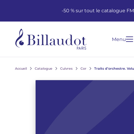
Aller au contenu
Aller à la navigation principale
-50 % sur tout le catalogue F
Menu
Accueil
Catalogue
Cuivres
Cor
Traits d’orchestre. Vol