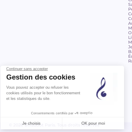
S
P
C
C
A
M
O
L
M
J
B
É
R
© 2026 Billaudot Paris. Tous droits réservés