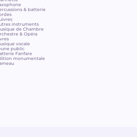
axophone
ercussions & batterie
ordes
uivres
utres instruments
usique de Chambre
rchestre & Opéra
ivres
usique vocale
eune public
atterie Fanfare
dition monumentale
ameau