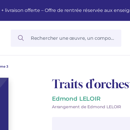
M + livraison offerte – Offre de rentrée réservée aux en
ume 3
Traits d’orche
Edmond LELOIR
Arrangement de Edmond LELOIR