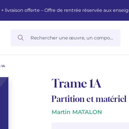
M + livraison offerte – Offre de rentrée réservée aux en
 1A
Trame 1A
Partition et matériel
Martin MATALON