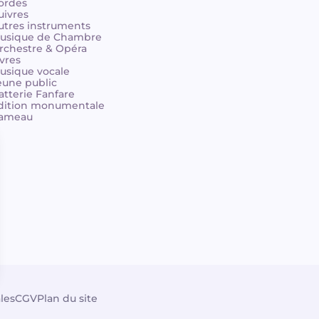
ordes
uivres
utres instruments
usique de Chambre
rchestre & Opéra
ivres
usique vocale
eune public
atterie Fanfare
dition monumentale
ameau
les
CGV
Plan du site