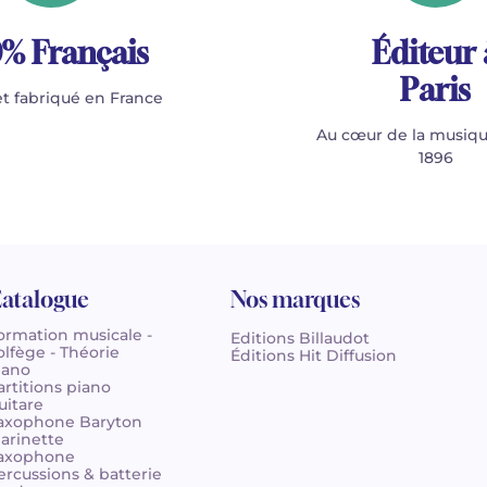
% Français
Éditeur 
Paris
t fabriqué en France
Au cœur de la musiqu
1896
atalogue
Nos marques
ormation musicale -
Editions Billaudot
olfège - Théorie
Éditions Hit Diffusion
iano
artitions piano
uitare
axophone Baryton
larinette
axophone
ercussions & batterie