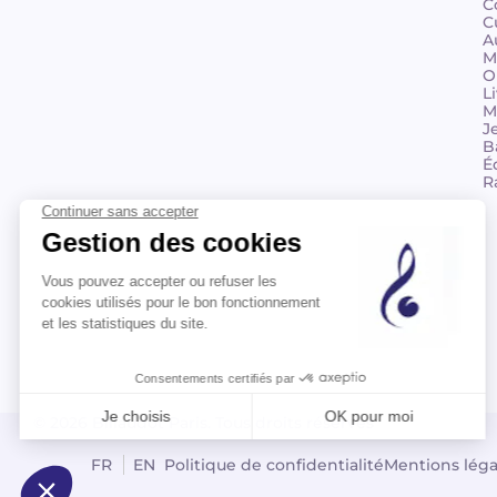
C
C
A
M
O
L
M
J
B
É
R
© 2026 Billaudot Paris. Tous droits réservés
FR
EN
Politique de confidentialité
Mentions léga