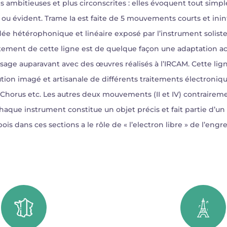
s ambitieuses et plus circonscrites : elles évoquent tout sim
 ou évident. Trame Ia est faite de 5 mouvements courts et inint
idée hétérophonique et linéaire exposé par l’instrument soliste
tement de cette ligne est de quelque façon une adaptation ac
 usage auparavant avec des œuvres réalisés à l’IRCAM. Cette lig
on imagé et artisanale de différents traitements électroniques
Chorus etc. Les autres deux mouvements (II et IV) contrairem
 chaque instrument constitue un objet précis et fait partie d
is dans ces sections a le rôle de « l’electron libre » de l’engr