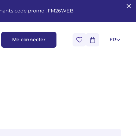
seignants code promo : FM26WEB
Me connecter
FR