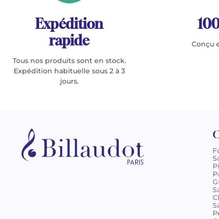
Expédition
100
rapide
Conçu e
Tous nos produits sont en stock.
Expédition habituelle sous 2 à 3
jours.
C
F
S
P
P
G
S
C
S
P