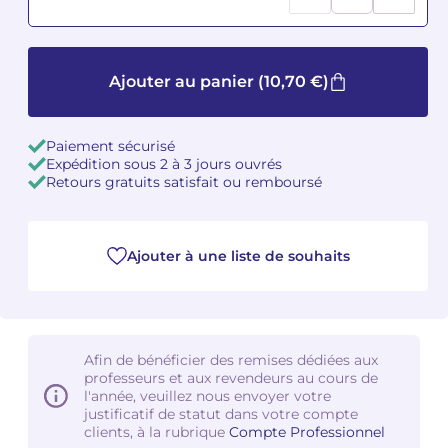
Camille PÉPIN
Camille PÉPIN
Voir tous les articles
Ajouter au panier
(10,70 €)
Jean-Baptiste ROBIN
Jean-Baptiste ROBIN
Oscar STRASNOY
Oscar STRASNOY
Paiement sécurisé
Expédition sous 2 à 3 jours ouvrés
Germaine TAILLEFERRE
Germaine TAILLEFERRE
Retours gratuits satisfait ou remboursé
Dimitri TCHESNOKOV
Dimitri TCHESNOKOV
Ajouter à une liste de souhaits
Fabien TOUCHARD
Fabien TOUCHARD
Jean-François VERDIER
Jean-François VERDIER
Fabien WAKSMAN
Fabien WAKSMAN
Afin de bénéficier des remises dédiées aux
professeurs et aux revendeurs au cours de
l'année, veuillez nous envoyer votre
Pierre WISSMER
Pierre WISSMER
justificatif de statut dans votre compte
clients, à la rubrique
Compte Professionnel
Pascal ZAVARO
Pascal ZAVARO