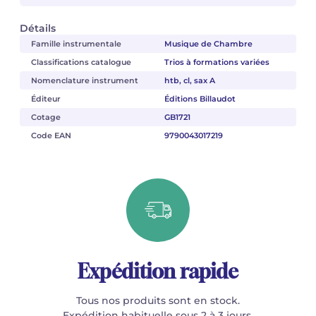
Détails
Famille instrumentale
Musique de Chambre
Classifications catalogue
Trios à formations variées
Nomenclature instrument
htb, cl, sax A
Éditeur
Éditions Billaudot
Cotage
GB1721
Code EAN
9790043017219
Expédition rapide
Tous nos produits sont en stock.
Expédition habituelle sous 2 à 3 jours.