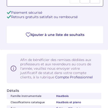
Camille PÉPIN
Camille PÉPIN
Voir tous les articles
Paiement sécurisé
Retours gratuits satisfait ou remboursé
Jean-Baptiste ROBIN
Jean-Baptiste ROBIN
Oscar STRASNOY
Oscar STRASNOY
Ajouter à une liste de souhaits
Germaine TAILLEFERRE
Germaine TAILLEFERRE
Dimitri TCHESNOKOV
Dimitri TCHESNOKOV
Afin de bénéficier des remises dédiées aux
professeurs et aux revendeurs au cours de
Fabien TOUCHARD
Fabien TOUCHARD
l'année, veuillez nous envoyer votre
justificatif de statut dans votre compte
Jean-François VERDIER
Jean-François VERDIER
clients, à la rubrique
Compte Professionnel
Fabien WAKSMAN
Fabien WAKSMAN
Détails
Famille instrumentale
Hautbois
Pierre WISSMER
Pierre WISSMER
Classifications catalogue
Hautbois et piano
Pascal ZAVARO
Pascal ZAVARO