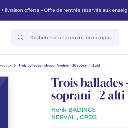
M + livraison offerte – Offre de rentrée réservée aux en
 vocaux
Trois ballades - choeur feminin - 20 soprani - 2 alti
Trois ballades 
soprani - 2 alti
Henk BADINGS
NERVAL , CROS