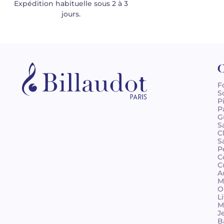
Expédition habituelle sous 2 à 3
jours.
C
F
S
P
P
G
S
C
S
P
C
C
A
M
O
L
M
J
B