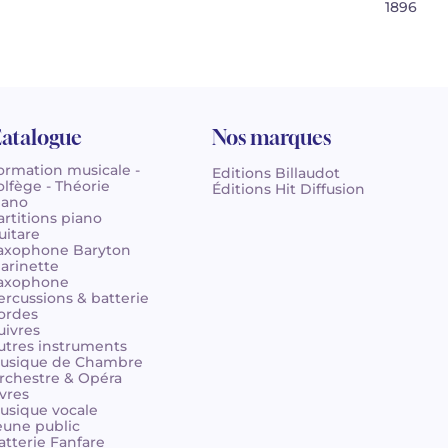
1896
atalogue
Nos marques
ormation musicale -
Editions Billaudot
olfège - Théorie
Éditions Hit Diffusion
iano
artitions piano
uitare
axophone Baryton
larinette
axophone
ercussions & batterie
ordes
uivres
utres instruments
usique de Chambre
rchestre & Opéra
ivres
usique vocale
eune public
atterie Fanfare