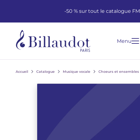
Aller au contenu
Aller à la navigation principale
-50 % sur tout le catalogue F
Menu
Accueil
Catalogue
Musique vocale
Choeurs et ensembles