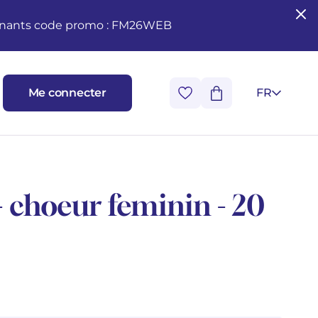
seignants code promo : FM26WEB
Me connecter
FR
- choeur feminin - 20