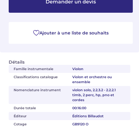
Demander un devis
Camille PÉPIN
Camille PÉPIN
Voir tous les articles
Jean-Baptiste ROBIN
Jean-Baptiste ROBIN
Ajouter à une liste de souhaits
Oscar STRASNOY
Oscar STRASNOY
Germaine TAILLEFERRE
Germaine TAILLEFERRE
Détails
Dimitri TCHESNOKOV
Dimitri TCHESNOKOV
Famille instrumentale
Violon
Classifications catalogue
Violon et orchestre ou
ensemble
Fabien TOUCHARD
Fabien TOUCHARD
Nomenclature instrument
violon solo, 2.2.3.2 - 2.2.2.1
timb, 2 perc, hp, pno et
Jean-François VERDIER
Jean-François VERDIER
cordes
Durée totale
00:16:00
Fabien WAKSMAN
Fabien WAKSMAN
Éditeur
Éditions Billaudot
Cotage
GB9120 O
Pierre WISSMER
Pierre WISSMER
Pascal ZAVARO
Pascal ZAVARO