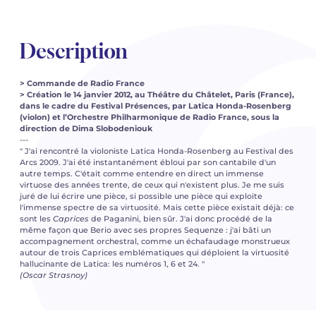
Description
> Commande de Radio France
> Création le 14 janvier 2012, au Théâtre du Châtelet, Paris (France),
dans le cadre du Festival Présences, par Latica Honda-Rosenberg
(violon) et l’Orchestre Philharmonique de Radio France, sous la
direction de Dima Slobodeniouk
---
" J'ai rencontré la violoniste Latica Honda-Rosenberg au Festival des
Arcs 2009. J'ai été instantanément ébloui par son cantabile d'un
autre temps. C'était comme entendre en direct un immense
virtuose des années trente, de ceux qui n'existent plus. Je me suis
juré de lui écrire une pièce, si possible une pièce qui exploite
l'immense spectre de sa virtuosité. Mais cette pièce existait déjà: ce
sont les
Caprices
de Paganini, bien sûr. J'ai donc procédé de la
même façon que Berio avec ses propres Sequenze : j'ai bâti un
accompagnement orchestral, comme un échafaudage monstrueux
autour de trois Caprices emblématiques qui déploient la virtuosité
hallucinante de Latica: les numéros 1, 6 et 24. "
(Oscar Strasnoy)