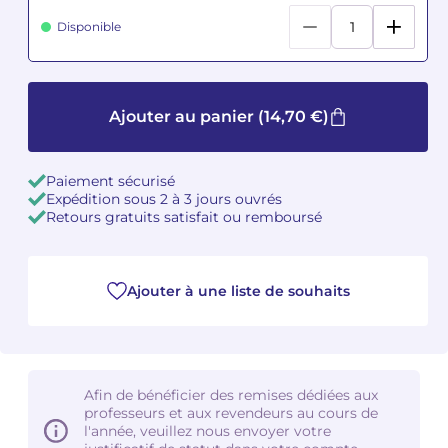
Disponible
Camille PÉPIN
Camille PÉPIN
Voir tous les articles
Jean-Baptiste ROBIN
Jean-Baptiste ROBIN
Ajouter au panier
(14,70 €)
Oscar STRASNOY
Oscar STRASNOY
Germaine TAILLEFERRE
Germaine TAILLEFERRE
Paiement sécurisé
Expédition sous 2 à 3 jours ouvrés
Retours gratuits satisfait ou remboursé
Dimitri TCHESNOKOV
Dimitri TCHESNOKOV
Fabien TOUCHARD
Fabien TOUCHARD
Ajouter à une liste de souhaits
Jean-François VERDIER
Jean-François VERDIER
Fabien WAKSMAN
Fabien WAKSMAN
Afin de bénéficier des remises dédiées aux
Pierre WISSMER
Pierre WISSMER
professeurs et aux revendeurs au cours de
l'année, veuillez nous envoyer votre
Pascal ZAVARO
Pascal ZAVARO