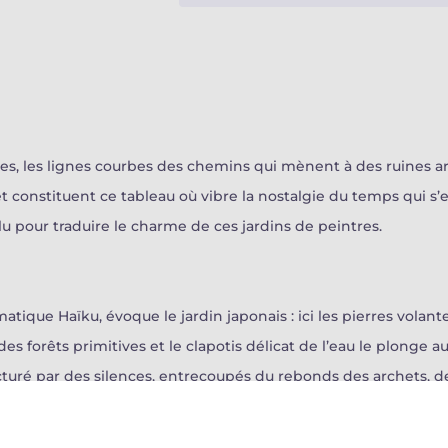
s, les lignes courbes des chemins qui mènent à des ruines arti
onstituent ce tableau où vibre la nostalgie du temps qui s’en
u pour traduire le charme de ces jardins de peintres.
ique Haïku, évoque le jardin japonais : ici les pierres vola
des forêts primitives et le clapotis délicat de l’eau le plonge 
turé par des silences, entrecoupés du rebonds des archets, d
x voix. Une voix nasale et vibrée se fait entendre par un violon