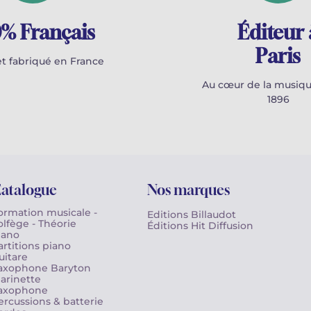
% Français
Éditeur 
Paris
t fabriqué en France
Au cœur de la musiqu
1896
atalogue
Nos marques
ormation musicale -
Editions Billaudot
olfège - Théorie
Éditions Hit Diffusion
iano
artitions piano
uitare
axophone Baryton
larinette
axophone
ercussions & batterie