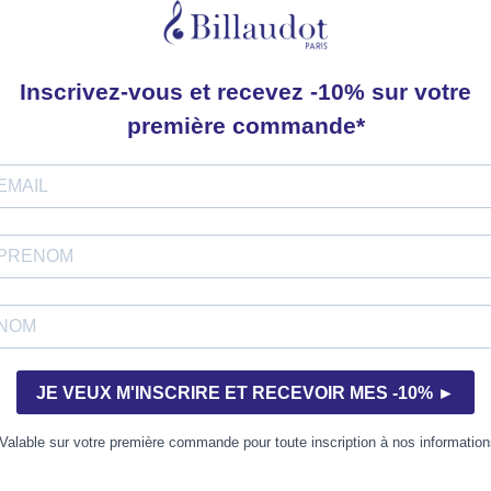
s s’échappant vers l’infini et les parterres à broderies règnent
inté « à la française », ce sont les jeux d’eau qui forment la ma
Allegro con brio termine mes Trois Jardins par la célébration de
tton pour la classe d'excellence de violoncelle 2018
ium de la Fondation Louis Vuitton, par les élèves de la Classe d’