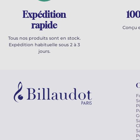
Expédition
100
rapide
Conçu e
Tous nos produits sont en stock.
Expédition habituelle sous 2 à 3
jours.
C
F
S
P
P
G
S
C
S
P