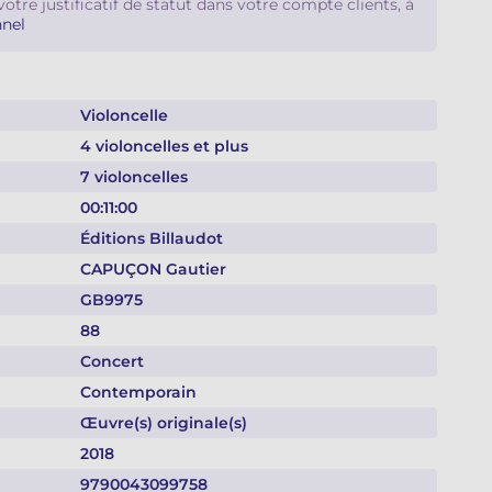
votre justificatif de statut dans votre compte clients, à
nel
Violoncelle
4 violoncelles et plus
7 violoncelles
00:11:00
Éditions Billaudot
CAPUÇON Gautier
GB9975
88
Concert
Contemporain
Œuvre(s) originale(s)
2018
9790043099758