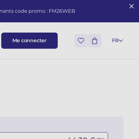
seignants code promo : FM26WEB
Me connecter
FR