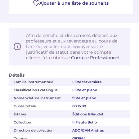
Ajouter à une liste de souhaits
Camille PÉPIN
Camille PÉPIN
Voir tous les articles
Jean-Baptiste ROBIN
Jean-Baptiste ROBIN
Afin de bénéficier des remises dédiées aux
Oscar STRASNOY
Oscar STRASNOY
professeurs et aux revendeurs au cours de
l'année, veuillez nous envoyer votre
justificatif de statut dans votre compte
Germaine TAILLEFERRE
Germaine TAILLEFERRE
clients, à la rubrique
Compte Professionnel
Dimitri TCHESNOKOV
Dimitri TCHESNOKOV
Détails
Famille instrumentale
Flûte traversière
Fabien TOUCHARD
Fabien TOUCHARD
Classifications catalogue
Flûte et piano
Jean-François VERDIER
Jean-François VERDIER
Nomenclature instrument
flûte et piano
Durée totale
00:15:00
Fabien WAKSMAN
Fabien WAKSMAN
Éditeur
Éditions Billaudot
Collection
Il Flauto Buffo
Pierre WISSMER
Pierre WISSMER
Direction de collection
ADORJAN Andras
Pascal ZAVARO
Pascal ZAVARO
Cotage
GB2864