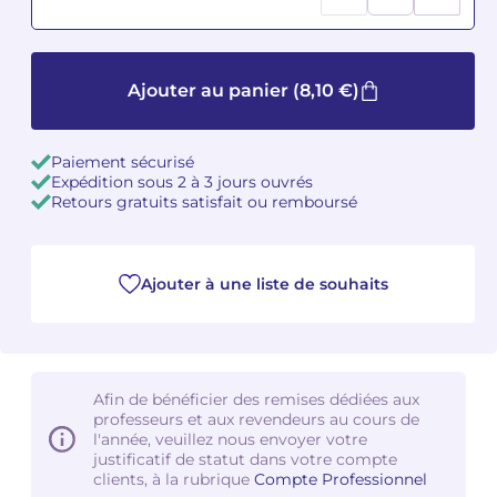
Camille PÉPIN
Camille PÉPIN
Voir tous les articles
Ajouter au panier
(8,10 €)
Jean-Baptiste ROBIN
Jean-Baptiste ROBIN
Oscar STRASNOY
Oscar STRASNOY
Paiement sécurisé
Expédition sous 2 à 3 jours ouvrés
Germaine TAILLEFERRE
Germaine TAILLEFERRE
Retours gratuits satisfait ou remboursé
Dimitri TCHESNOKOV
Dimitri TCHESNOKOV
Ajouter à une liste de souhaits
Fabien TOUCHARD
Fabien TOUCHARD
Jean-François VERDIER
Jean-François VERDIER
Fabien WAKSMAN
Fabien WAKSMAN
Afin de bénéficier des remises dédiées aux
professeurs et aux revendeurs au cours de
l'année, veuillez nous envoyer votre
Pierre WISSMER
Pierre WISSMER
justificatif de statut dans votre compte
clients, à la rubrique
Compte Professionnel
Pascal ZAVARO
Pascal ZAVARO