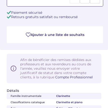
Camille PÉPIN
Camille PÉPIN
Voir tous les articles
Paiement sécurisé
Retours gratuits satisfait ou remboursé
Jean-Baptiste ROBIN
Jean-Baptiste ROBIN
Oscar STRASNOY
Oscar STRASNOY
Ajouter à une liste de souhaits
Germaine TAILLEFERRE
Germaine TAILLEFERRE
Dimitri TCHESNOKOV
Dimitri TCHESNOKOV
Afin de bénéficier des remises dédiées aux
professeurs et aux revendeurs au cours de
Fabien TOUCHARD
Fabien TOUCHARD
l'année, veuillez nous envoyer votre
justificatif de statut dans votre compte
Jean-François VERDIER
Jean-François VERDIER
clients, à la rubrique
Compte Professionnel
Fabien WAKSMAN
Fabien WAKSMAN
Détails
Famille instrumentale
Clarinette
Pierre WISSMER
Pierre WISSMER
Classifications catalogue
Clarinette et piano
Pascal ZAVARO
Pascal ZAVARO