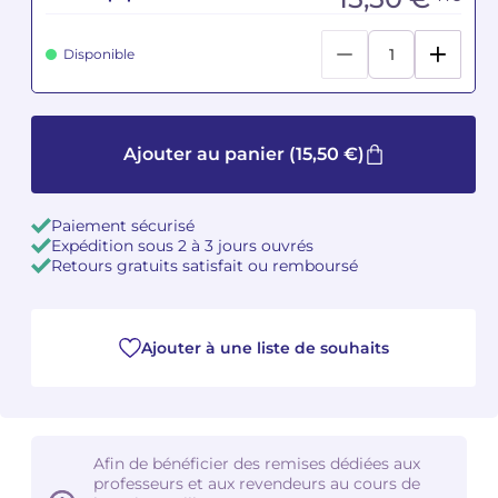
Camille PÉPIN
Camille PÉPIN
Voir tous les articles
Disponible
Jean-Baptiste ROBIN
Jean-Baptiste ROBIN
Oscar STRASNOY
Oscar STRASNOY
Ajouter au panier
(15,50 €)
Germaine TAILLEFERRE
Germaine TAILLEFERRE
Paiement sécurisé
Expédition sous 2 à 3 jours ouvrés
Dimitri TCHESNOKOV
Dimitri TCHESNOKOV
Retours gratuits satisfait ou remboursé
Fabien TOUCHARD
Fabien TOUCHARD
Jean-François VERDIER
Jean-François VERDIER
Ajouter à une liste de souhaits
Fabien WAKSMAN
Fabien WAKSMAN
Pierre WISSMER
Pierre WISSMER
Afin de bénéficier des remises dédiées aux
professeurs et aux revendeurs au cours de
Pascal ZAVARO
Pascal ZAVARO