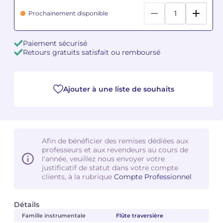
Prochainement disponible
Camille PÉPIN
Camille PÉPIN
Voir tous les articles
Paiement sécurisé
Jean-Baptiste ROBIN
Jean-Baptiste ROBIN
Retours gratuits satisfait ou remboursé
Oscar STRASNOY
Oscar STRASNOY
Germaine TAILLEFERRE
Germaine TAILLEFERRE
Ajouter à une liste de souhaits
Dimitri TCHESNOKOV
Dimitri TCHESNOKOV
Fabien TOUCHARD
Fabien TOUCHARD
Afin de bénéficier des remises dédiées aux
professeurs et aux revendeurs au cours de
Jean-François VERDIER
Jean-François VERDIER
l'année, veuillez nous envoyer votre
justificatif de statut dans votre compte
clients, à la rubrique
Compte Professionnel
Fabien WAKSMAN
Fabien WAKSMAN
Pierre WISSMER
Pierre WISSMER
Détails
Famille instrumentale
Flûte traversière
Pascal ZAVARO
Pascal ZAVARO