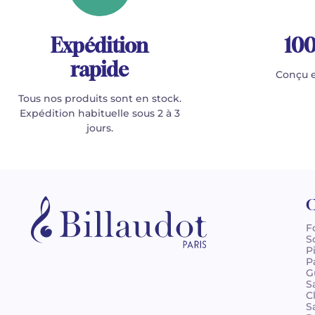
Expédition
100
rapide
Conçu e
Tous nos produits sont en stock.
Expédition habituelle sous 2 à 3
jours.
C
F
S
P
P
G
S
C
S