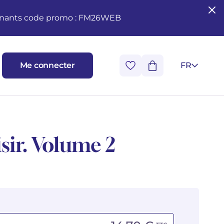
seignants code promo : FM26WEB
Me connecter
FR
sir. Volume 2