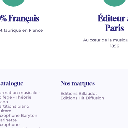
% Français
Éditeur 
Paris
t fabriqué en France
Au cœur de la musiqu
1896
atalogue
Nos marques
ormation musicale -
Editions Billaudot
olfège - Théorie
Éditions Hit Diffusion
iano
artitions piano
uitare
axophone Baryton
larinette
axophone