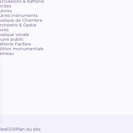
ercussions & batterie
ordes
uivres
utres instruments
usique de Chambre
rchestre & Opéra
ivres
usique vocale
eune public
atterie Fanfare
dition monumentale
ameau
les
CGV
Plan du site