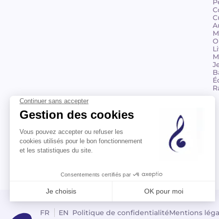
P
C
C
A
M
O
L
M
J
B
É
R
© 2026 Billaudot Paris. Tous droits réservés
FR
EN
Politique de confidentialité
Mentions léga