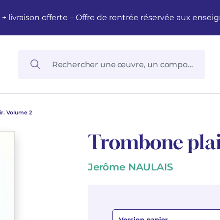
M + livraison offerte – Offre de rentrée réservée aux en
r. Volume 2
Trombone plai
Jerôme NAULAIS
Version papier