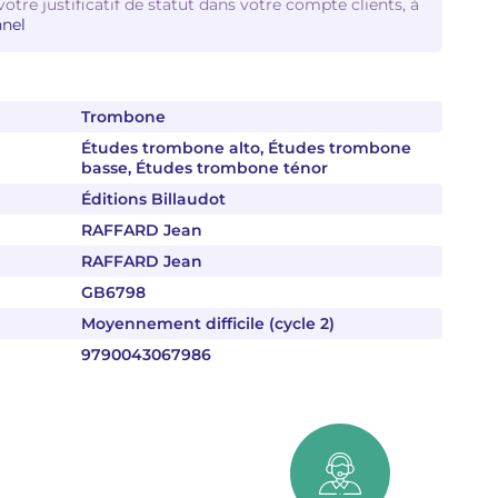
votre justificatif de statut dans votre compte clients, à
nel
Trombone
Études trombone alto, Études trombone
basse, Études trombone ténor
Éditions Billaudot
RAFFARD Jean
RAFFARD Jean
GB6798
Moyennement difficile (cycle 2)
9790043067986