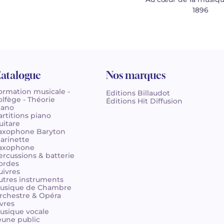
1896
atalogue
Nos marques
ormation musicale -
Editions Billaudot
olfège - Théorie
Éditions Hit Diffusion
iano
artitions piano
uitare
axophone Baryton
larinette
axophone
ercussions & batterie
ordes
uivres
utres instruments
usique de Chambre
rchestre & Opéra
ivres
usique vocale
eune public