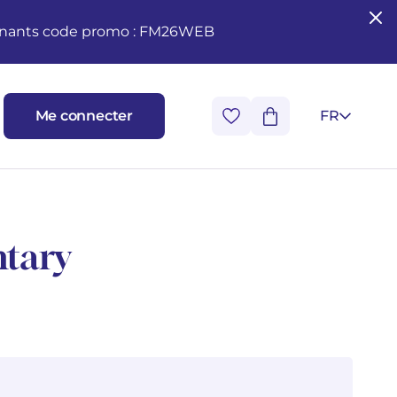
seignants code promo : FM26WEB
Me connecter
FR
tary