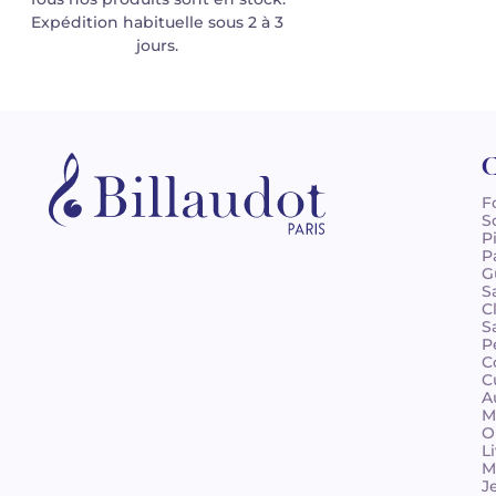
Expédition habituelle sous 2 à 3
jours.
C
F
S
P
P
G
S
C
S
P
C
C
A
M
O
L
M
J