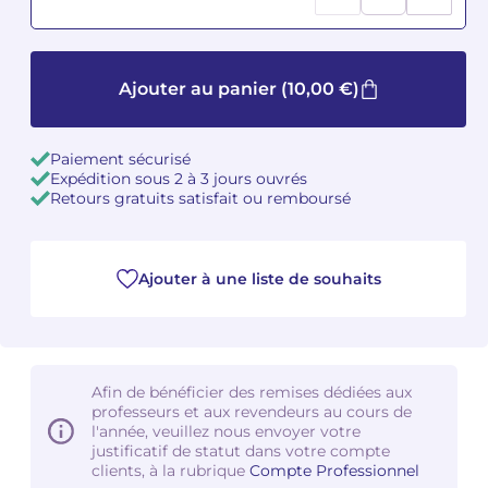
Camille PÉPIN
Camille PÉPIN
Voir tous les articles
Ajouter au panier
(10,00 €)
Jean-Baptiste ROBIN
Jean-Baptiste ROBIN
Oscar STRASNOY
Oscar STRASNOY
Paiement sécurisé
Expédition sous 2 à 3 jours ouvrés
Germaine TAILLEFERRE
Germaine TAILLEFERRE
Retours gratuits satisfait ou remboursé
Dimitri TCHESNOKOV
Dimitri TCHESNOKOV
Ajouter à une liste de souhaits
Fabien TOUCHARD
Fabien TOUCHARD
Jean-François VERDIER
Jean-François VERDIER
Fabien WAKSMAN
Fabien WAKSMAN
Afin de bénéficier des remises dédiées aux
professeurs et aux revendeurs au cours de
l'année, veuillez nous envoyer votre
Pierre WISSMER
Pierre WISSMER
justificatif de statut dans votre compte
clients, à la rubrique
Compte Professionnel
Pascal ZAVARO
Pascal ZAVARO