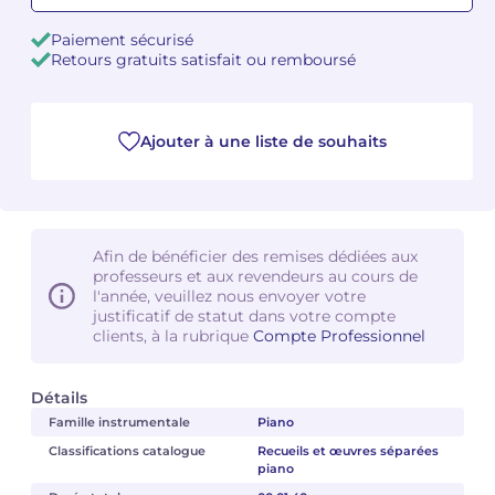
Paiement sécurisé
Camille PÉPIN
Camille PÉPIN
Voir tous les articles
Retours gratuits satisfait ou remboursé
Jean-Baptiste ROBIN
Jean-Baptiste ROBIN
Ajouter à une liste de souhaits
Oscar STRASNOY
Oscar STRASNOY
Germaine TAILLEFERRE
Germaine TAILLEFERRE
Dimitri TCHESNOKOV
Dimitri TCHESNOKOV
Afin de bénéficier des remises dédiées aux
professeurs et aux revendeurs au cours de
Fabien TOUCHARD
Fabien TOUCHARD
l'année, veuillez nous envoyer votre
justificatif de statut dans votre compte
clients, à la rubrique
Compte Professionnel
Jean-François VERDIER
Jean-François VERDIER
Fabien WAKSMAN
Fabien WAKSMAN
Détails
Famille instrumentale
Piano
Pierre WISSMER
Pierre WISSMER
Classifications catalogue
Recueils et œuvres séparées
piano
Pascal ZAVARO
Pascal ZAVARO