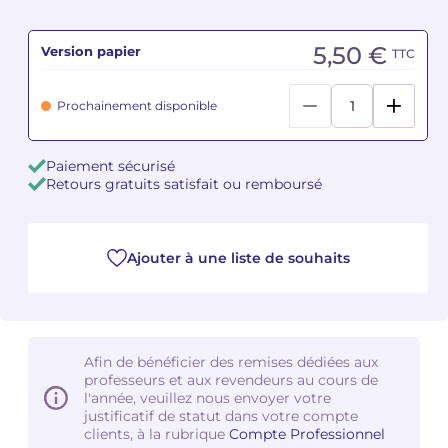
Camille PÉPIN
Camille PÉPIN
Voir tous les articles
5,50 €
Version papier
TTC
Jean-Baptiste ROBIN
Jean-Baptiste ROBIN
Prochainement disponible
Oscar STRASNOY
Oscar STRASNOY
Paiement sécurisé
Germaine TAILLEFERRE
Germaine TAILLEFERRE
Retours gratuits satisfait ou remboursé
Dimitri TCHESNOKOV
Dimitri TCHESNOKOV
Ajouter à une liste de souhaits
Fabien TOUCHARD
Fabien TOUCHARD
Jean-François VERDIER
Jean-François VERDIER
Fabien WAKSMAN
Fabien WAKSMAN
Afin de bénéficier des remises dédiées aux
professeurs et aux revendeurs au cours de
l'année, veuillez nous envoyer votre
Pierre WISSMER
Pierre WISSMER
justificatif de statut dans votre compte
clients, à la rubrique
Compte Professionnel
Pascal ZAVARO
Pascal ZAVARO