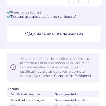
Camille PÉPIN
Camille PÉPIN
Voir tous les articles
Paiement sécurisé
Retours gratuits satisfait ou remboursé
Jean-Baptiste ROBIN
Jean-Baptiste ROBIN
Oscar STRASNOY
Oscar STRASNOY
Ajouter à une liste de souhaits
Germaine TAILLEFERRE
Germaine TAILLEFERRE
Dimitri TCHESNOKOV
Dimitri TCHESNOKOV
Afin de bénéficier des remises dédiées aux
professeurs et aux revendeurs au cours de
Fabien TOUCHARD
Fabien TOUCHARD
l'année, veuillez nous envoyer votre
justificatif de statut dans votre compte
Jean-François VERDIER
Jean-François VERDIER
clients, à la rubrique
Compte Professionnel
Fabien WAKSMAN
Fabien WAKSMAN
Détails
Famille instrumentale
Saxophone Mi b
Pierre WISSMER
Pierre WISSMER
Classifications catalogue
Saxophone Mi b et piano
Pascal ZAVARO
Pascal ZAVARO